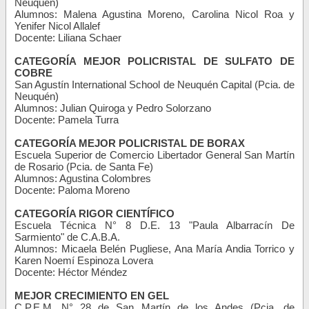
Neuquén)
Alumnos: Malena Agustina Moreno, Carolina Nicol Roa y
Yenifer Nicol Allalef
Docente: Liliana Schaer
CATEGORÍA MEJOR POLICRISTAL DE SULFATO DE
COBRE
San Agustín International School de Neuquén Capital (Pcia. de
Neuquén)
Alumnos: Julian Quiroga y Pedro Solorzano
Docente: Pamela Turra
CATEGORÍA MEJOR POLICRISTAL DE BORAX
Escuela Superior de Comercio Libertador General San Martín
de Rosario (Pcia. de Santa Fe)
Alumnos: Agustina Colombres
Docente: Paloma Moreno
CATEGORÍA RIGOR CIENTÍFICO
Escuela Técnica N° 8 D.E. 13 "Paula Albarracín De
Sarmiento" de C.A.B.A.
Alumnos: Micaela Belén Pugliese, Ana María Andia Torrico y
Karen Noemí Espinoza Lovera
Docente: Héctor Méndez
MEJOR CRECIMIENTO EN GEL
C.P.E.M. N° 28 de San Martín de los Andes (Pcia. de