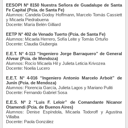
EESOPI Nº 8150 Nuestra Señora de Guadalupe de Santa
Fe Capital (Pcia. de Santa Fe)
Alumnos: Candela Godoy Hoffmann, Marcelo Tomás Cassiett
y Micaela Piedrabuena
Docente: María Belén Gilliard
EETP N° 402 de Venado Tuerto (Pcia. de Santa Fe)
Alumnos: Micaela Herrero, Sofía Leite y Tomás Ortuño
Docente: Claudia Giubergia
E.E.T. N° 4-113 “Ingeniero Jorge Barraquero” de General
Alvear (Pcia. de Mendoza)
Alumnos: Rocío Micaela Hil y Julieta Leticia Krivozea
Docente: Noelia Lucero
E.E.T. N° 4-016 “Ingeniero Antonio Marcelo Arboit” de
Junín (Pcia. de Mendoza)
Alumnos: Florencia García, Julieta Lagos y Mariano Puliti
Docente: Fernando Gabriel Sosa
E.E.S. Nº 2 “Luis F. Leloir” de Comandante Nicanor
Otamendi (Pcia. de Buenos Aires)
Alumnos: Denise Espíndola, Micaela Todoroff y Agustina
Villalba
Docente: Paola González