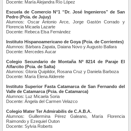
Docente: María Alejandra Río López
Escuela de Comercio N°1 “Dr. José Ingenieros” de San
Pedro (Pcia. de Jujuy)
Alumnos: Oscar Antonio Arce, Jorge Gastón Corrado y
Florencia Micaela Lazarte
Docente: Rebeca Elsa Fernández
Instituto Hispanoamericano de Goya (Pcia. de Corrientes)
Alumnos: Bárbara Zapata, Daiana Novo y Augusto Ballara
Docente: Mercedes Aucar
Colegio Secundario de Montaña Nº 8214 de Paraje El
Alfarcito (Pcia. de Salta)
Alumnos: Gloria Quipildor, Rosana Cruz y Daniela Barboza
Docente: María Elena Alderete
Instituto Superior Fasta Catamarca de San Fernando del
Valle de Catamarca (Pcia. de Catamarca)
Alumnos: Luz Micaela Soria
Docente: Ángela del Carmen Velazco
Colegio Mater Ter Admirabilis de C.A.B.A.
Alumnos: Guillermina Pérez Galeano, María Florencia
Raimondo y Ezequiel Outon
Docente: Sylvia Roberts